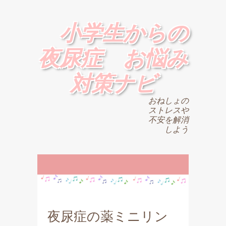
小学生からの
夜尿症 お悩み
対策ナビ
おねしょの
ストレスや
不安を解消
しよう
夜尿症の薬ミニリン