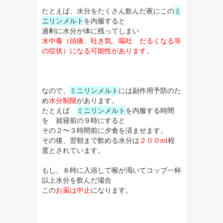
たとえば、水分をたくさん飲んだ夜にこの
ミ
ニリンメルト
を内服すると
過剰に水分が体に残ってしまい
水中毒（頭痛、吐き気、嘔吐 だるくなる等
の症状）になる可能性があります。
なので、
ミニリンメルト
には副作用予防のた
め
水分制限
があります。
たとえば
ミニリンメルト
を内服する時間
を 就寝前の９時にすると
その２〜３時間前に夕食を済ませます。
その後、翌朝まで飲める水分は
２００ml
程
度とされています。
もし、８時に入浴して喉が渇いてコップ一杯
以上水分を飲んだ場合
この
お薬は中止
になります。