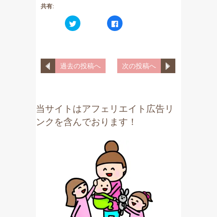
共有:
ク
F
リ
a
ッ
c
ク
e
し
b
て
o
T
o
w
k
過去の投稿へ
次の投稿へ
i
で
t
共
t
有
e
す
r
る
で
に
共
は
当サイトはアフェリエイト広告リ
有
ク
(
リ
ンクを含んでおります！
新
ッ
し
ク
い
し
ウ
て
ィ
く
ン
だ
ド
さ
ウ
い
で
(
開
新
き
し
ま
い
す
ウ
)
ィ
ン
ド
ウ